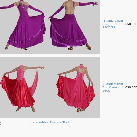
Standardkleid
Berry
650.00
34/36/38
Standardkleid
Bon Giorno
650.00
36/38