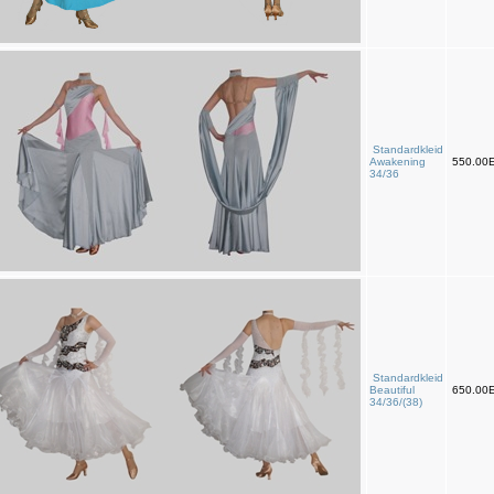
Standardkleid
Awakening
550.00
34/36
Standardkleid
Beautiful
650.00
34/36/(38)