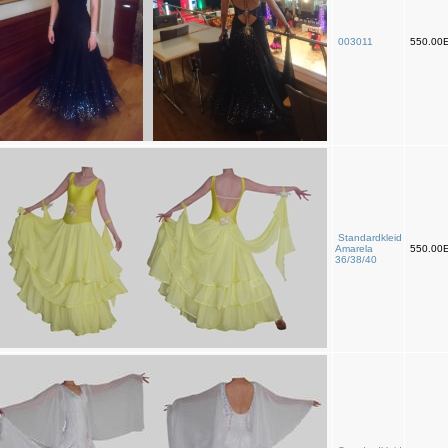
003011
550.00
Standardkleid
Amarela
550.00
36/38/40