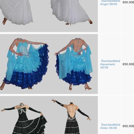
Standardkleid
600.00
Angel 38/40
Standardkleid
Aquamarin
650.00
36/38
Standardkleid
650.00
Aristo 36/38