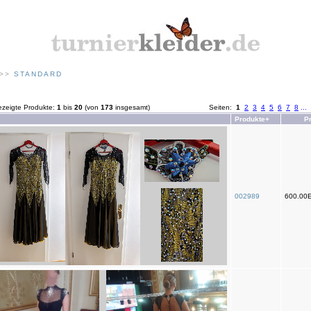
>>
STANDARD
zeigte Produkte:
1
bis
20
(von
173
insgesamt)
Seiten:
1
2
3
4
5
6
7
8
...
Produkte+
P
002989
600.00