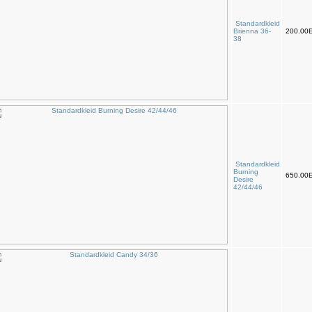
Standardkleid
Brienna 36-
200.00
38
Standardkleid
Burning
650.00
Desire
42/44/46