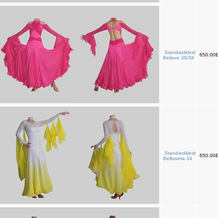
Standardkleid
650.00
Believe 36/38
Standardkleid
650.00
Bellissima 34