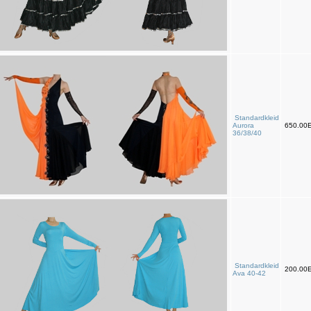
Standardkleid
Aurora
650.00
36/38/40
Standardkleid
200.00
Ava 40-42