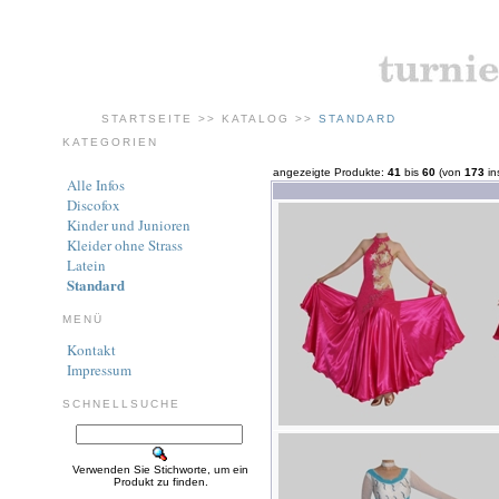
STARTSEITE
>>
KATALOG
>>
STANDARD
KATEGORIEN
angezeigte Produkte:
41
bis
60
(von
173
in
Alle Infos
Discofox
Kinder und Junioren
Kleider ohne Strass
Latein
Standard
MENÜ
Kontakt
Impressum
SCHNELLSUCHE
Verwenden Sie Stichworte, um ein
Produkt zu finden.