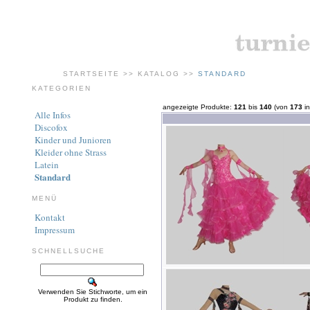
STARTSEITE
>>
KATALOG
>>
STANDARD
KATEGORIEN
angezeigte Produkte:
121
bis
140
(von
173
in
Alle Infos
Discofox
Kinder und Junioren
Kleider ohne Strass
Latein
Standard
MENÜ
Kontakt
Impressum
SCHNELLSUCHE
Verwenden Sie Stichworte, um ein
Produkt zu finden.