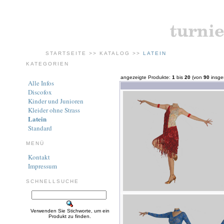
STARTSEITE
>>
KATALOG
>>
LATEIN
KATEGORIEN
angezeigte Produkte:
1
bis
20
(von
90
insge
Alle Infos
Discofox
Kinder und Junioren
Kleider ohne Strass
Latein
Standard
MENÜ
Kontakt
Impressum
SCHNELLSUCHE
Verwenden Sie Stichworte, um ein
Produkt zu finden.