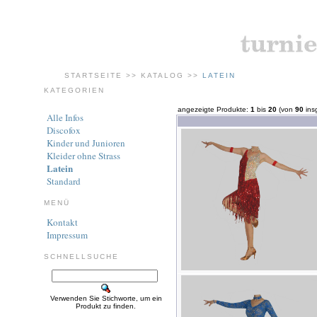
STARTSEITE
>>
KATALOG
>>
LATEIN
KATEGORIEN
angezeigte Produkte:
1
bis
20
(von
90
ins
Alle Infos
Discofox
Kinder und Junioren
Kleider ohne Strass
Latein
Standard
MENÜ
Kontakt
Impressum
SCHNELLSUCHE
Verwenden Sie Stichworte, um ein
Produkt zu finden.