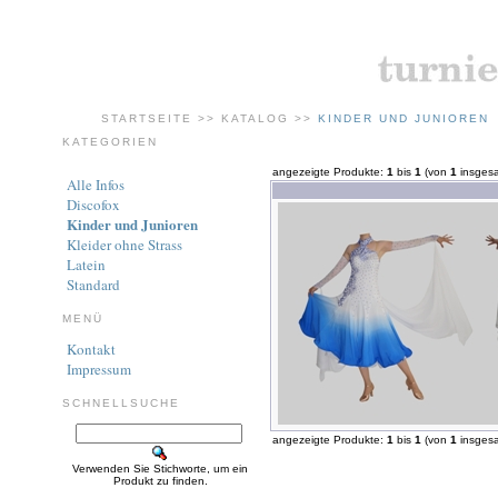
STARTSEITE
>>
KATALOG
>>
KINDER UND JUNIOREN
KATEGORIEN
angezeigte Produkte:
1
bis
1
(von
1
insges
Alle Infos
Discofox
Kinder und Junioren
Kleider ohne Strass
Latein
Standard
MENÜ
Kontakt
Impressum
SCHNELLSUCHE
angezeigte Produkte:
1
bis
1
(von
1
insges
Verwenden Sie Stichworte, um ein
Produkt zu finden.