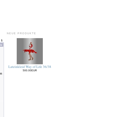
NEUE PRODUKTE
:
1
is
Lateinkleid Way of Life 36/38
500.00EUR
UR