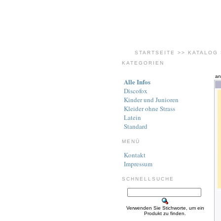
STARTSEITE
>>
KATALOG
KATEGORIEN
an
Alle Infos
Discofox
Kinder und Junioren
Kleider ohne Strass
Latein
Standard
MENÜ
Kontakt
Impressum
SCHNELLSUCHE
Verwenden Sie Stichworte, um ein
Produkt zu finden.