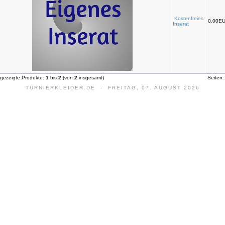
Kostenfreies
0.00E
Inserat
gezeigte Produkte:
1
bis
2
(von
2
insgesamt)
Seiten
TURNIERKLEIDER.DE - FREITAG, 07. AUGUST 2026