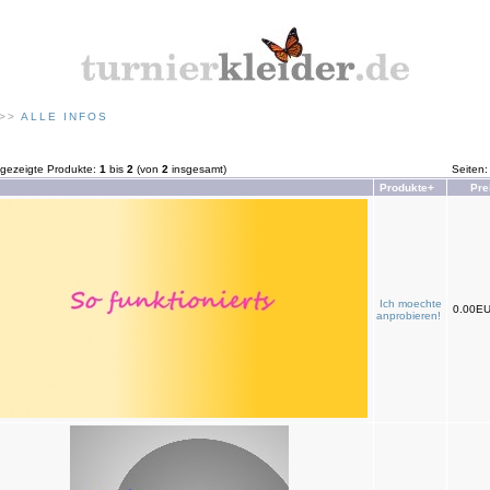
>>
ALLE INFOS
gezeigte Produkte:
1
bis
2
(von
2
insgesamt)
Seiten
Produkte+
Pre
Ich moechte
0.00E
anprobieren!