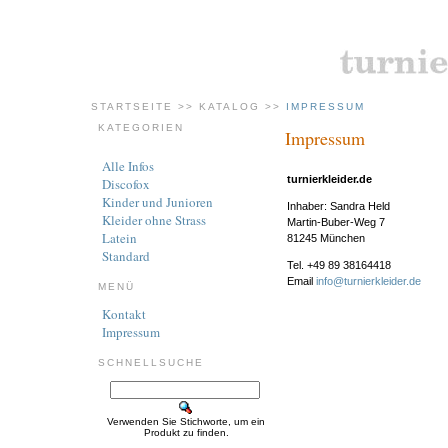
STARTSEITE
>>
KATALOG
>>
IMPRESSUM
KATEGORIEN
Impressum
Alle Infos
turnierkleider.de
Discofox
Kinder und Junioren
Inhaber: Sandra Held
Kleider ohne Strass
Martin-Buber-Weg 7
Latein
81245 München
Standard
Tel. +49 89 38164418
Email
info@turnierkleider.de
MENÜ
Kontakt
Impressum
SCHNELLSUCHE
Verwenden Sie Stichworte, um ein
Produkt zu finden.