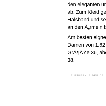
den eleganten un
ab. Zum Kleid g
Halsband und sec
an den Ã„rmeln b
Am besten eignet
Damen von 1,62 
GrÃ¶ÃŸe 36, abe
38.
TURNIERKLEIDER.DE 