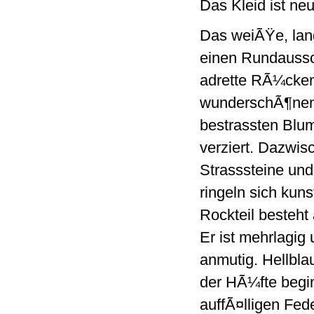
Das Kleid ist ne
Das weiÃŸe, lan
einen Rundaussc
adrette RÃ¼cken
wunderschÃ¶nen
bestrassten Blu
verziert. Dazwis
Strasssteine und
ringeln sich kuns
Rockteil besteh
Er ist mehrlagig
anmutig. Hellbla
der HÃ¼fte begi
auffÃ¤lligen Fed