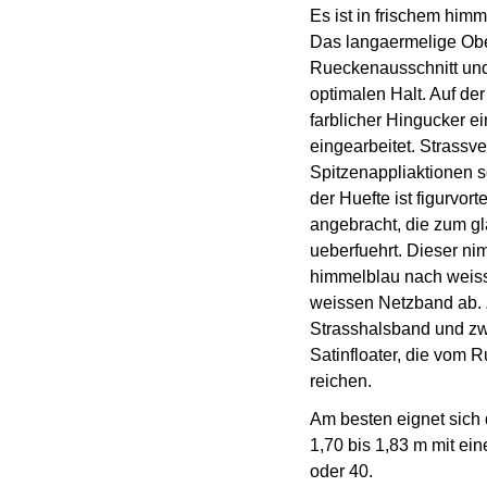
Es ist in frischem him
Das langaermelige Obe
Rueckenausschnitt und
optimalen Halt. Auf der
farblicher Hingucker e
eingearbeitet. Strassv
Spitzenappliaktionen s
der Huefte ist figurvort
angebracht, die zum g
ueberfuehrt. Dieser ni
himmelblau nach weiss
weissen Netzband ab. 
Strasshalsband und zw
Satinfloater, die vom
reichen.
Am besten eignet sich
1,70 bis 1,83 m mit ei
oder 40.