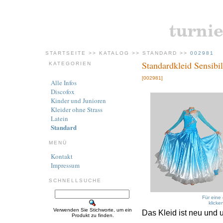
STARTSEITE
>>
KATALOG
>>
STANDARD
>>
002981
Standardkleid Sensibil
KATEGORIEN
[002981]
Alle Infos
Discofox
Kinder und Junioren
Kleider ohne Strass
Latein
Standard
MENÜ
Kontakt
Impressum
SCHNELLSUCHE
Für eine 
klicke
Verwenden Sie Stichworte, um ein
Das Kleid ist neu und 
Produkt zu finden.