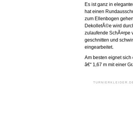
Es ist ganz in elegant
hat einen Rundausschn
zum Ellenbogen gehen 
DekolletÃ©e wird durc
zulaufende SchÃ¤rpe ve
geschnitten und schwin
eingearbeitet.
Am besten eignet sich
â€“ 1,67 m mit einer G
TURNIERKLEIDER.D