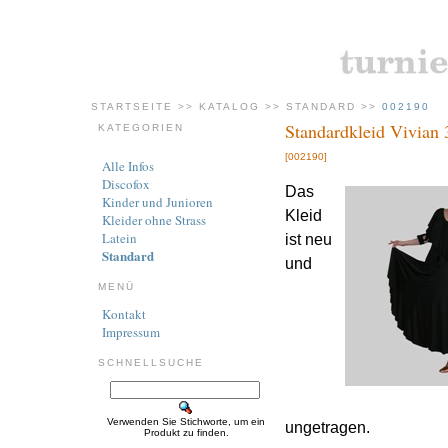
STARTSEITE
>>
KATALOG
>>
STANDARD
>>
002190
Standardkleid Vivian 
KATEGORIEN
[002190]
Alle Infos
Discofox
Das
Kinder und Junioren
Kleid
Kleider ohne Strass
Latein
ist neu
Standard
und
MENÜ
Kontakt
Impressum
SCHNELLSUCHE
Verwenden Sie Stichworte, um ein
ungetragen.
Produkt zu finden.