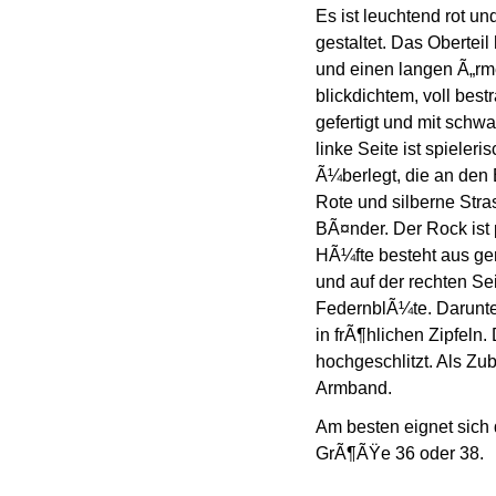
Es ist leuchtend rot und
gestaltet. Das Obertei
und einen langen Ã„rmel
blickdichtem, voll bes
gefertigt und mit sch
linke Seite ist spieler
Ã¼berlegt, die an den
Rote und silberne Stras
BÃ¤nder. Der Rock ist 
HÃ¼fte besteht aus gera
und auf der rechten Sei
FedernblÃ¼te. Darunter
in frÃ¶hlichen Zipfeln. 
hochgeschlitzt. Als Zu
Armband.
Am besten eignet sich
GrÃ¶ÃŸe 36 oder 38.