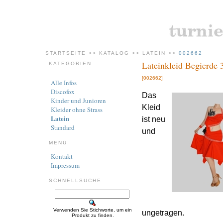
STARTSEITE
>>
KATALOG
>>
LATEIN
>>
002662
Lateinkleid Begierde 
KATEGORIEN
[002662]
Alle Infos
Discofox
Das
Kinder und Junioren
Kleid
Kleider ohne Strass
Latein
ist neu
Standard
und
MENÜ
Kontakt
Impressum
SCHNELLSUCHE
Verwenden Sie Stichworte, um ein
ungetragen.
Produkt zu finden.