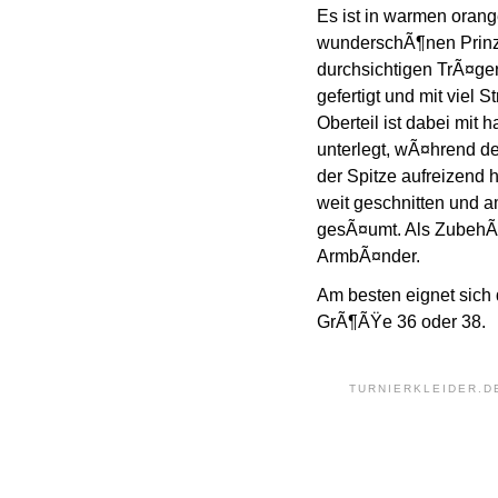
Es ist in warmen orang
wunderschÃ¶nen Prinz
durchsichtigen TrÃ¤ger
gefertigt und mit viel S
Oberteil ist dabei mit 
unterlegt, wÃ¤hrend de
der Spitze aufreizend h
weit geschnitten und 
gesÃ¤umt. Als ZubehÃ¶
ArmbÃ¤nder.
Am besten eignet sich
GrÃ¶ÃŸe 36 oder 38.
TURNIERKLEIDER.D