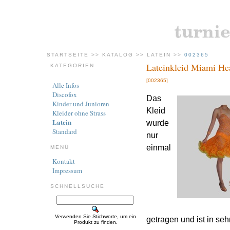
STARTSEITE
>>
KATALOG
>>
LATEIN
>>
002365
Lateinkleid Miami He
KATEGORIEN
[002365]
Alle Infos
Discofox
Das
Kinder und Junioren
Kleid
Kleider ohne Strass
Latein
wurde
Standard
nur
einmal
MENÜ
Kontakt
Impressum
SCHNELLSUCHE
Verwenden Sie Stichworte, um ein
getragen und ist in se
Produkt zu finden.