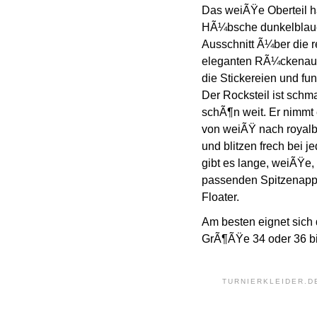
Das weiÃŸe Oberteil h
HÃ¼bsche dunkelblaue
Ausschnitt Ã¼ber die r
eleganten RÃ¼ckenauss
die Stickereien und fu
Der Rocksteil ist schm
schÃ¶n weit. Er nimmt
von weiÃŸ nach royalb
und blitzen frech bei 
gibt es lange, weiÃŸe
passenden Spitzenapp
Floater.
Am besten eignet sich
GrÃ¶ÃŸe 34 oder 36 bi
TURNIERKLEIDER.D