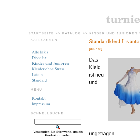
STARTSEITE
>>
KATALOG
>>
KINDER UND JUNIOREN
Standardkleid Livanto
KATEGORIEN
[002678]
Alle Infos
Discofox
Das
Kinder und Junioren
Kleid
Kleider ohne Strass
Latein
ist neu
Standard
und
MENÜ
Kontakt
Impressum
SCHNELLSUCHE
Verwenden Sie Stichworte, um ein
ungetragen.
Produkt zu finden.