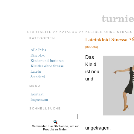
STARTSEITE
>>
KATALOG
>>
KLEIDER OHNE STRASS
Lateinkleid Sinessa 3
KATEGORIEN
[002964]
Alle Infos
Discofox
Das
Kinder und Junioren
Kleid
Kleider ohne Strass
Latein
ist neu
Standard
und
MENÜ
Kontakt
Impressum
SCHNELLSUCHE
Verwenden Sie Stichworte, um ein
ungetragen.
Produkt zu finden.