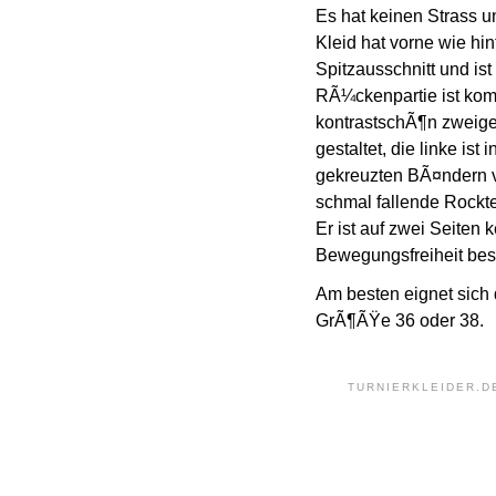
Es hat keinen Strass u
Kleid hat vorne wie hi
Spitzausschnitt und ist
RÃ¼ckenpartie ist komp
kontrastschÃ¶n zweigete
gestaltet, die linke ist
gekreuzten BÃ¤ndern v
schmal fallende Rockte
Er ist auf zwei Seiten 
Bewegungsfreiheit bes
Am besten eignet sich
GrÃ¶ÃŸe 36 oder 38.
TURNIERKLEIDER.D