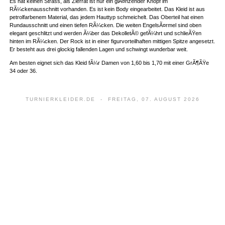
Es hat keinen Strass, als Zierrat ist nur ein glÃ¤nzender Knopf im
RÃ¼ckenausschnitt vorhanden. Es ist kein Body eingearbeitet. Das Kleid ist aus
petrolfarbenem Material, das jedem Hauttyp schmeichelt. Das Oberteil hat einen
Rundausschnitt und einen tiefen RÃ¼cken. Die weiten EngelsÃ¤rmel sind oben
elegant geschlitzt und werden Ã¼ber das DekolletÃ© gefÃ¼hrt und schlieÃŸen
hinten im RÃ¼cken. Der Rock ist in einer figurvorteilhaften mittigen Spitze angesetzt.
Er besteht aus drei glockig fallenden Lagen und schwingt wunderbar weit.
Am besten eignet sich das Kleid fÃ¼r Damen von 1,60 bis 1,70 mit einer GrÃ¶ÃŸe
34 oder 36.
TURNIERKLEIDER.DE - FREITAG, 07. AUGUST 2026