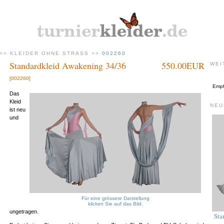
>>
KLEIDER OHNE STRASS
>>
002260
Standardkleid Awakening 34/36
550.00EUR
WEI
[002260]
Empfe
Das
Kleid
NEU
ist neu
und
Für eine grössere Darstellung
klicken Sie auf das Bild.
ungetragen.
Sta