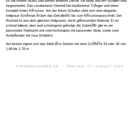
Es hat keinen Strass und keinen anderen Zierrat. Ein Body und BH-Schalen sind
eingearbeitet. Das rosafarbene Oberteil hat hautfarbene TrÃ¤ger und einen
komplett freien RÃ¼cken. Von der linken Schulter zieht sich eine elegante,
hellgraue SchÃ¤rpe Ã¼ber das DekolletÃ© bis zum RÃ¼ckenausschnitt. Der
Rockteil ist aus dem gleichen hellgrauen, leicht glÃ¤nzenden Material. Er ist
schmal fallend, aber weit schwingend gefertigt. Als ZubehÃ¶r gibt es ein
passendes Halsband und zwei Armstulpen mit passender Stola, sowie zwei
ArmbÃ¤nder mit rosa Schleiern.
Am besten eignet sich das Kleid fÃ¼r Damen mit einer GrÃ¶ÃŸe 34 oder 36 von
1,68 bis 1,78 m.
TURNIERKLEIDER.DE - FREITAG, 07. AUGUST 2026