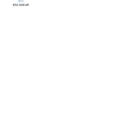
40)
650.00EUR