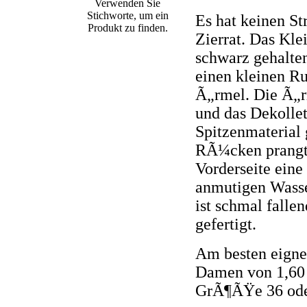
Verwenden Sie
Stichworte, um ein
Es hat keinen St
Produkt zu finden.
Zierrat. Das Kle
schwarz gehalten
einen kleinen Ru
Ã„rmel. Die Ã„r
und das Dekolle
Spitzenmaterial
RÃ¼cken prangt
Vorderseite ein
anmutigen Wasse
ist schmal falle
gefertigt.
Am besten eigne
Damen von 1,60 
GrÃ¶ÃŸe 36 ode