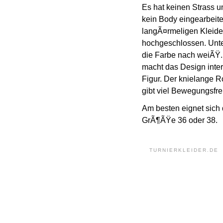
Es hat keinen Strass un
kein Body eingearbeite
langÃ¤rmeligen Kleides
hochgeschlossen. Unte
die Farbe nach weiÃŸ. 
macht das Design inter
Figur. Der knielange R
gibt viel Bewegungsfrei
Am besten eignet sich
GrÃ¶ÃŸe 36 oder 38.
TURNIERKLEIDER.DE 