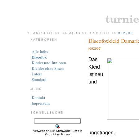
STARTSEITE
>>
KATALOG
>>
DISCOFOX
>>
002906
Discofoxkleid Damari
KATEGORIEN
[002906]
Alle Infos
Discofox
Das
Kinder und Junioren
Kleid
Kleider ohne Strass
Latein
ist neu
Standard
und
MENÜ
Kontakt
Impressum
SCHNELLSUCHE
Verwenden Sie Stichworte, um ein
ungetragen.
Produkt zu finden.