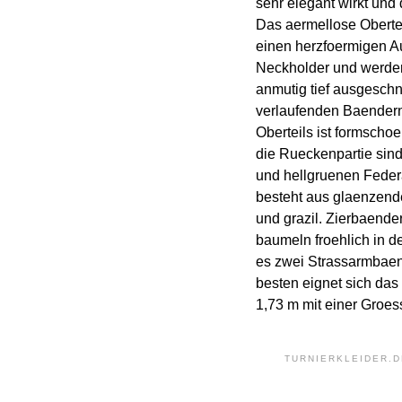
sehr elegant wirkt und 
Das aermellose Obertei
einen herzfoermigen Au
Neckholder und werden
anmutig tief ausgeschn
verlaufenden Baendern
Oberteils ist formschoen
die Rueckenpartie sind
und hellgruenen Federa
besteht aus glaenzende
und grazil. Zierbaend
baumeln froehlich in d
es zwei Strassarmbaen
besten eignet sich das
1,73 m mit einer Groes
TURNIERKLEIDER.D