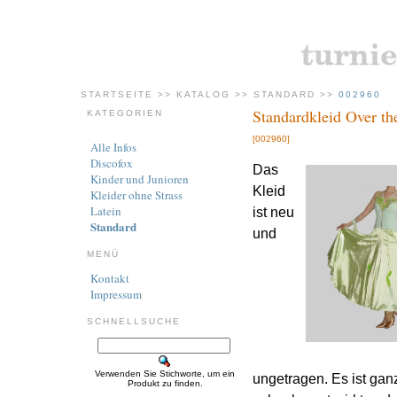
STARTSEITE
>>
KATALOG
>>
STANDARD
>>
002960
Standardkleid Over t
KATEGORIEN
[002960]
Alle Infos
Discofox
Das
Kinder und Junioren
Kleid
Kleider ohne Strass
Latein
ist neu
Standard
und
MENÜ
Kontakt
Impressum
SCHNELLSUCHE
Verwenden Sie Stichworte, um ein
ungetragen. Es ist ganz
Produkt zu finden.