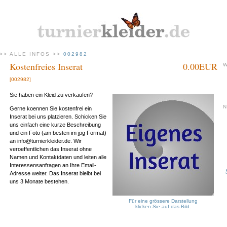
>>
ALLE INFOS
>>
002982
Kostenfreies Inserat
0.00EUR
[002982]
Sie haben ein Kleid zu verkaufen?
Gerne koennen Sie kostenfrei ein
Inserat bei uns platzieren. Schicken Sie
uns einfach eine kurze Beschreibung
und ein Foto (am besten im jpg Format)
an info@turnierkleider.de. Wir
veroeffentlichen das Inserat ohne
Namen und Kontaktdaten und leiten alle
Interessensanfragen an Ihre Email-
Adresse weiter. Das Inserat bleibt bei
uns 3 Monate bestehen.
Für eine grössere Darstellung
klicken Sie auf das Bild.