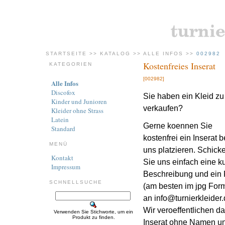
STARTSEITE
>>
KATALOG
>>
ALLE INFOS
>>
002982
Kostenfreies Inserat
KATEGORIEN
[002982]
Alle Infos
Discofox
Sie haben ein Kleid zu
Kinder und Junioren
verkaufen?
Kleider ohne Strass
Latein
Gerne koennen Sie
Standard
kostenfrei ein Inserat b
MENÜ
uns platzieren. Schick
Kontakt
Sie uns einfach eine k
Impressum
Beschreibung und ein 
SCHNELLSUCHE
(am besten im jpg Form
an info@turnierkleider.
Wir veroeffentlichen d
Verwenden Sie Stichworte, um ein
Produkt zu finden.
Inserat ohne Namen und