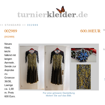
>>
STANDARD
>>
002989
002989
600.00EUR
[002989]
Neues
Kleid,
leicht
fallend mit
langen
Aermeln.
Sende zur
Anprobe
zu.
Groesse
36/38,
Laenge
ca. 1,68
m. Preis
Für eine grössere Darstellung
klicken Sie auf das Bild.
600 Euro.