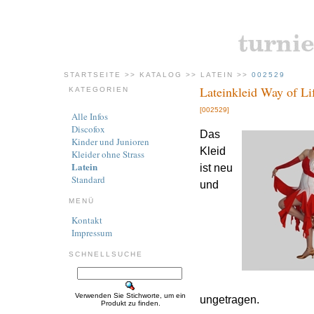
STARTSEITE
>>
KATALOG
>>
LATEIN
>>
002529
Lateinkleid Way of Li
KATEGORIEN
[002529]
Alle Infos
Discofox
Das
Kinder und Junioren
Kleid
Kleider ohne Strass
Latein
ist neu
Standard
und
MENÜ
Kontakt
Impressum
SCHNELLSUCHE
Verwenden Sie Stichworte, um ein
ungetragen.
Produkt zu finden.