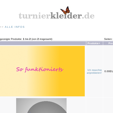
>>
ALLE INFOS
gezeigte Produkte:
1
bis
2
(von
2
insgesamt)
Seiten
Produkte+
Pre
Ich moechte
0.00E
anprobieren!