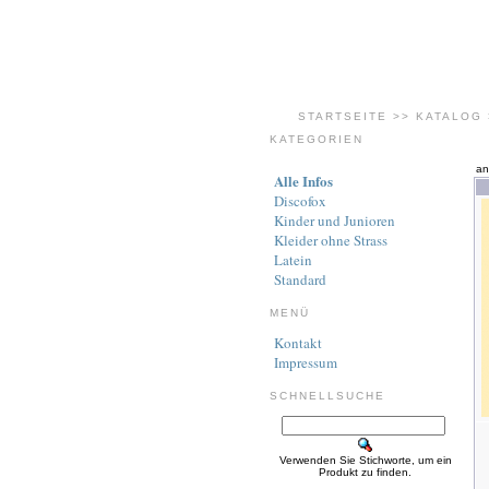
STARTSEITE
>>
KATALOG
KATEGORIEN
an
Alle Infos
Discofox
Kinder und Junioren
Kleider ohne Strass
Latein
Standard
MENÜ
Kontakt
Impressum
SCHNELLSUCHE
Verwenden Sie Stichworte, um ein
Produkt zu finden.