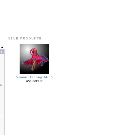
NEUE PRODUKTE
:
1
is
Summer Feeling 34/36
650.00EUR
UR