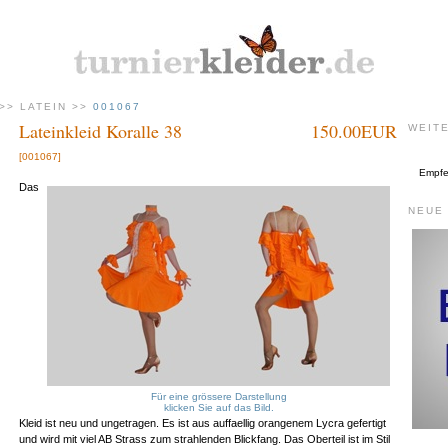
>>
LATEIN
>>
001067
Lateinkleid Koralle 38
150.00EUR
WEIT
[001067]
Empfeh
Das
NEUE
Für eine grössere Darstellung
klicken Sie auf das Bild.
Kleid ist neu und ungetragen. Es ist aus auffaellig orangenem Lycra gefertigt
und wird mit viel AB Strass zum strahlenden Blickfang. Das Oberteil ist im Stil