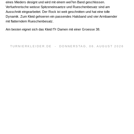
eines Mieders designt und wird mit einem wei?en Band geschlossen.
Verfuehrerische weisse Spitzeneinsaetze und Rueschenbesatz sind am
Ausschnitt eingearbeitet. Der Rock ist weit geschnitten und hat eine tolle
Dynamik. Zum Kleid gehoeren ein passendes Halsband und vier Armbaender
mit flatterndem Rueschenbesatz.
Am besten eignet sich das Kleid f?r Damen mit einer Groesse 38.
TURNIERKLEIDER.DE - DONNERSTAG, 06. AUGUST 2026