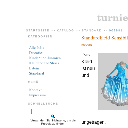
STARTSEITE
>>
KATALOG
>>
STANDARD
>>
002981
Standardkleid Sensibil
KATEGORIEN
[002981]
Alle Infos
Discofox
Das
Kinder und Junioren
Kleid
Kleider ohne Strass
Latein
ist neu
Standard
und
MENÜ
Kontakt
Impressum
SCHNELLSUCHE
Verwenden Sie Stichworte, um ein
ungetragen.
Produkt zu finden.