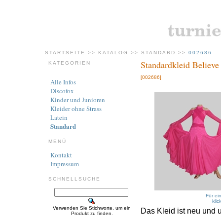
STARTSEITE
>>
KATALOG
>>
STANDARD
>>
002686
Standardkleid Believe
KATEGORIEN
[002686]
Alle Infos
Discofox
Kinder und Junioren
Kleider ohne Strass
Latein
Standard
MENÜ
Kontakt
Impressum
SCHNELLSUCHE
Für ei
klic
Verwenden Sie Stichworte, um ein
Das Kleid ist neu und 
Produkt zu finden.